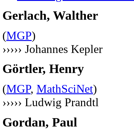
Gerlach, Walther
(
MGP
)
››››› Johannes Kepler
Görtler, Henry
(
MGP
,
MathSciNet
)
››››› Ludwig Prandtl
Gordan, Paul