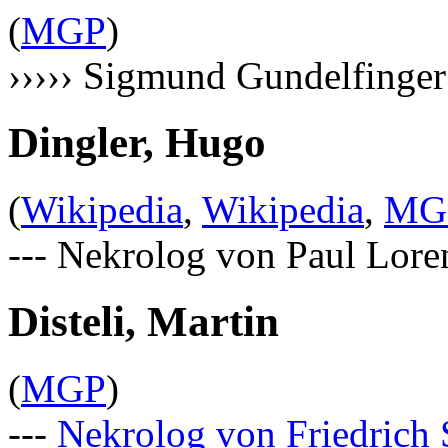
(
MGP
)
››››› Sigmund Gundelfinger
Dingler, Hugo
(
Wikipedia
,
Wikipedia
,
MG
--- Nekrolog von Paul Lore
Disteli, Martin
(
MGP
)
---
Nekrolog von Friedrich 