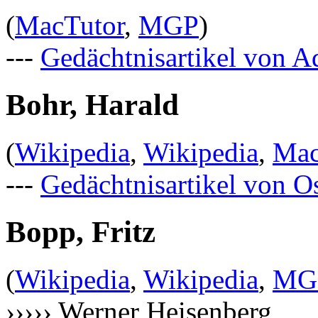
(
MacTutor
,
MGP
)
---
Gedächtnisartikel von A
Bohr, Harald
(
Wikipedia
,
Wikipedia
,
Mac
---
Gedächtnisartikel von O
Bopp, Fritz
(
Wikipedia
,
Wikipedia
,
MG
››››› Werner Heisenberg