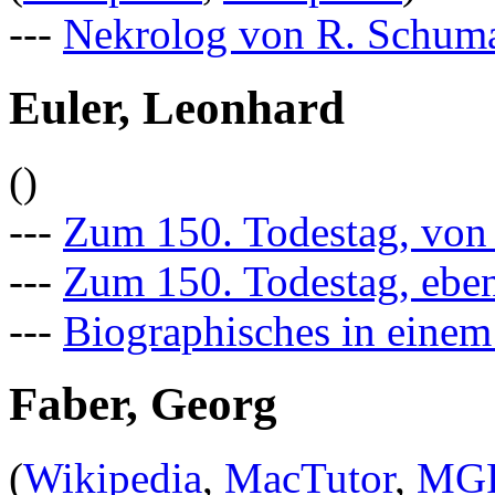
---
Nekrolog von R. Schum
Euler, Leonhard
()
---
Zum 150. Todestag, von
---
Zum 150. Todestag, ebe
---
Biographisches in einem
Faber, Georg
(
Wikipedia
,
MacTutor
,
MG