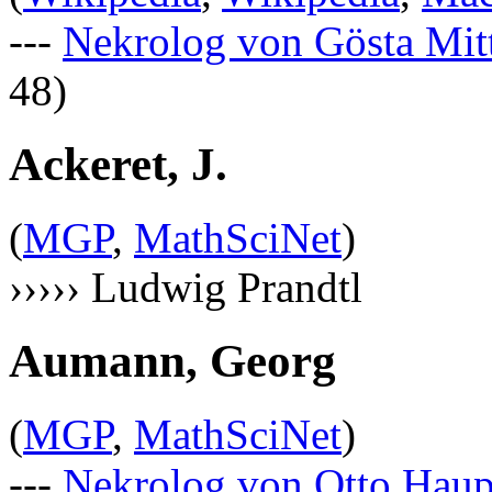
---
Nekrolog von Gösta Mitt
48)
Ackeret, J.
(
MGP
,
MathSciNet
)
››››› Ludwig Prandtl
Aumann, Georg
(
MGP
,
MathSciNet
)
---
Nekrolog von Otto Haup