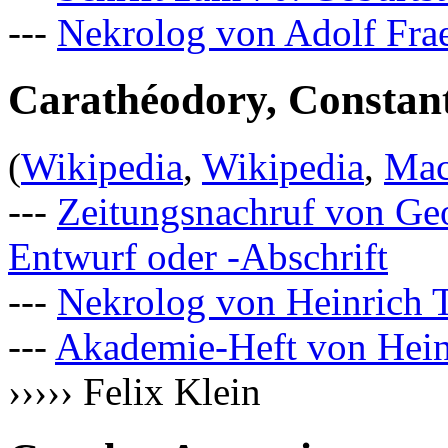
---
Nekrolog von Adolf Fra
Carathéodory, Constan
(
Wikipedia
,
Wikipedia
,
Mac
---
Zeitungsnachruf von Ge
Entwurf oder -Abschrift
---
Nekrolog von Heinrich T
---
Akademie-Heft von Hein
››››› Felix Klein