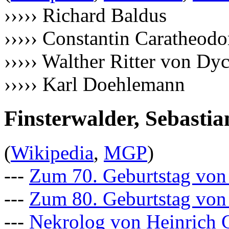
››››› Richard Baldus
››››› Constantin Caratheodo
››››› Walther Ritter von Dy
››››› Karl Doehlemann
Finsterwalder, Sebastia
(
Wikipedia
,
MGP
)
---
Zum 70. Geburtstag von
---
Zum 80. Geburtstag von
---
Nekrolog von Heinrich 