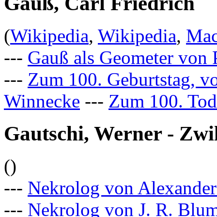
Gauß, Carl Friedrich
(
Wikipedia
,
Wikipedia
,
Mac
---
Gauß als Geometer von P
---
Zum 100. Geburtstag, v
Winnecke
---
Zum 100. Tode
Gautschi, Werner - Zwi
()
---
Nekrolog von Alexander
---
Nekrolog von J. R. Blu