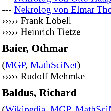
---
Nekrolog von Elmar Th
››››› Frank Löbell
››››› Heinrich Tietze
Baier, Othmar
(
MGP
,
MathSciNet
)
››››› Rudolf Mehmke
Baldus, Richard
(
Wikipedia
,
MGP
,
MathSci