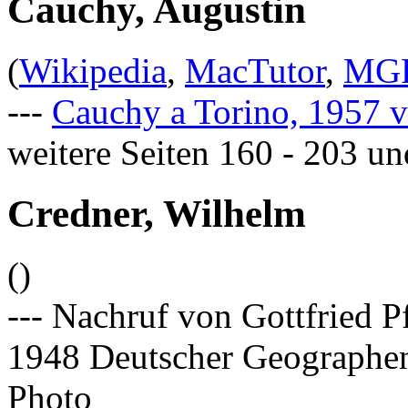
Cauchy, Augustin
(
Wikipedia
,
MacTutor
,
MG
---
Cauchy a Torino, 1957 v
weitere Seiten 160 - 203 u
Credner, Wilhelm
()
--- Nachruf von Gottfried Pf
1948 Deutscher Geographen
Photo