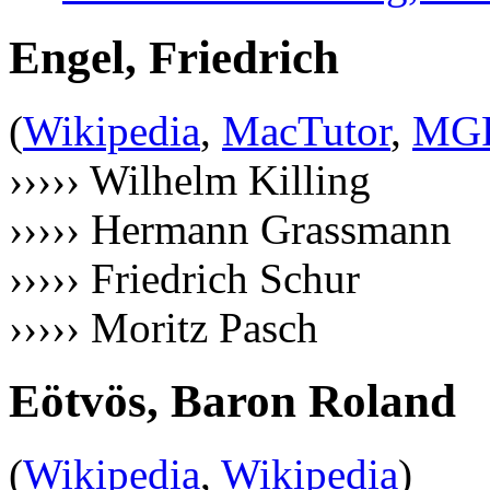
Engel, Friedrich
(
Wikipedia
,
MacTutor
,
MG
››››› Wilhelm Killing
››››› Hermann Grassmann
››››› Friedrich Schur
››››› Moritz Pasch
Eötvös, Baron Roland
(
Wikipedia
,
Wikipedia
)