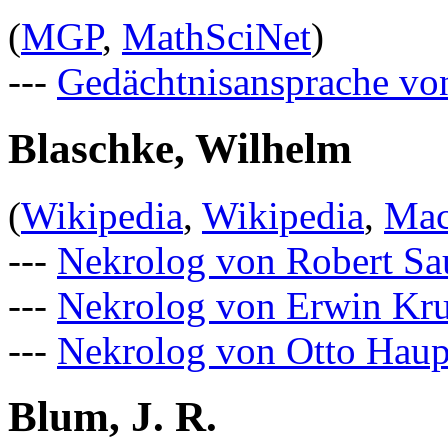
(
MGP
,
MathSciNet
)
---
Gedächtnisansprache v
Blaschke, Wilhelm
(
Wikipedia
,
Wikipedia
,
Mac
---
Nekrolog von Robert Sa
---
Nekrolog von Erwin Kr
---
Nekrolog von Otto Haup
Blum, J. R.