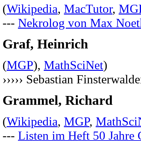
(
Wikipedia
,
MacTutor
,
MG
---
Nekrolog von Max Noet
Graf, Heinrich
(
MGP
),
MathSciNet
)
››››› Sebastian Finsterwalde
Grammel, Richard
(
Wikipedia
,
MGP
,
MathSci
---
Listen im Heft 50 Jah