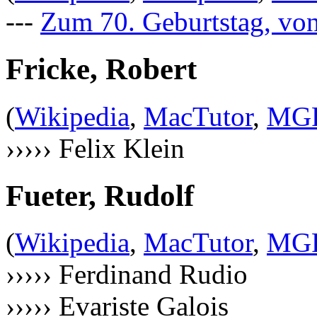
---
Zum 70. Geburtstag, vo
Fricke, Robert
(
Wikipedia
,
MacTutor
,
MG
››››› Felix Klein
Fueter, Rudolf
(
Wikipedia
,
MacTutor
,
MG
››››› Ferdinand Rudio
››››› Evariste Galois